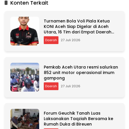
Konten Terkait
e
r
n
Turnamen Bola Voli Piala Ketua
a
KONI Aceh Siap Digelar di Aceh
t
Utara, 16 Tim dari Empat Daerah
i
Ambil Bagian
v
Daerah
27 Juli 2026
e
:
Pemkab Aceh Utara resmi salurkan
852 unit motor operasional imum
gampong
Daerah
27 Juli 2026
Forum Geuchik Tanah Luas
Laksanakan Taqziah Bersama ke
Rumah Duka di Bireuen