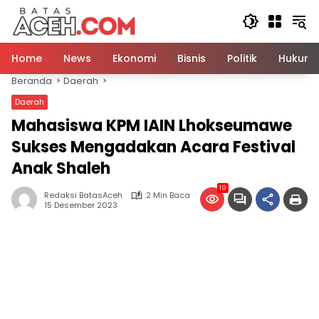
Langsung
ke
konten
Home
News
Ekonomi
Bisnis
Politik
Hukum
Beranda
Daerah
Daerah
Mahasiswa KPM IAIN Lhokseumawe
Sukses Mengadakan Acara Festival
Anak Shaleh
19
Redaksi BatasAceh
2 Min Baca
15 Desember 2023