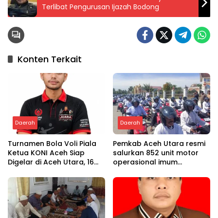
Terlibat Pengurusan Ijazah Bodong
Konten Terkait
Daerah
Daerah
Turnamen Bola Voli Piala
Pemkab Aceh Utara resmi
Ketua KONI Aceh Siap
salurkan 852 unit motor
Digelar di Aceh Utara, 16
operasional imum
Tim dari Empat Daerah
gampong
Ambil Bagian