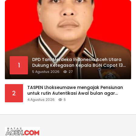
DPD Tani Merdeka Indonesia Aceh Utara
1
Dukung Ketegasan Kepala BGN Copot 137
Kepala SPPG
5 Agustus 2026
27
TASPEN Lhokseumawe mengajak Pensiunan
2
untuk rutin Autentikasi Awal bulan agar
Manfaat Pensiun tetap Lancar
4 Agustus 2026
5