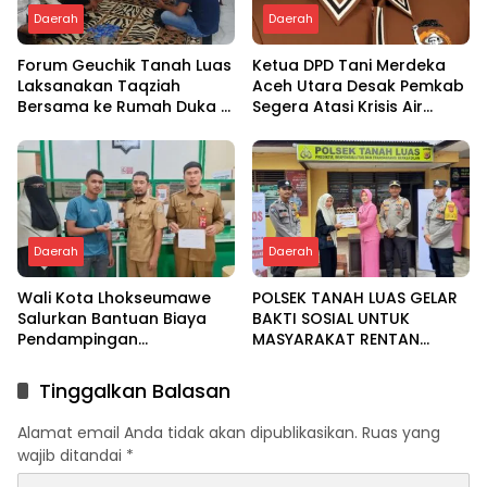
Daerah
Daerah
Forum Geuchik Tanah Luas
Ketua DPD Tani Merdeka
Laksanakan Taqziah
Aceh Utara Desak Pemkab
Bersama ke Rumah Duka di
Segera Atasi Krisis Air
Bireuen
Pertanian di Cot Girek
Daerah
Daerah
Wali Kota Lhokseumawe
POLSEK TANAH LUAS GELAR
Salurkan Bantuan Biaya
BAKTI SOSIAL UNTUK
Pendampingan
MASYARAKAT RENTAN
Pengobatan Melalui Baitul
DALAM RANGKA HUT
Mal
BHAYANGKARA KE-80
Tinggalkan Balasan
Alamat email Anda tidak akan dipublikasikan.
Ruas yang
wajib ditandai
*