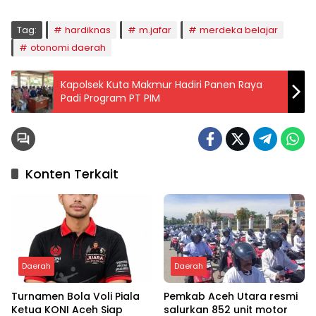
Tag:
hardiknas
m.jafar
merdeka belajar
otonomi daerah
Kapolsek Kuta Makmur Hadiri Panen Raya
Padi Program PT PIM
Konten Terkait
Daerah
Daerah
Turnamen Bola Voli Piala
Pemkab Aceh Utara resmi
Ketua KONI Aceh Siap
salurkan 852 unit motor