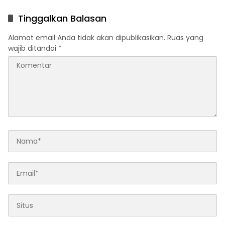
Pengobatan Melalui Baitul
DALAM RANGKA HUT
Mal
BHAYANGKARA KE-80
Tinggalkan Balasan
Alamat email Anda tidak akan dipublikasikan.
Ruas yang
wajib ditandai
*