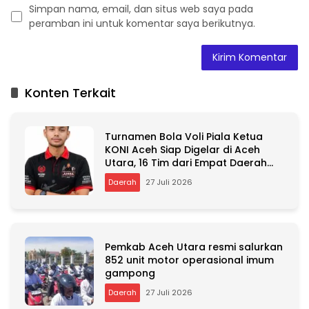
Simpan nama, email, dan situs web saya pada
peramban ini untuk komentar saya berikutnya.
A
l
t
Konten Terkait
e
r
n
Turnamen Bola Voli Piala Ketua
a
KONI Aceh Siap Digelar di Aceh
t
Utara, 16 Tim dari Empat Daerah
i
Ambil Bagian
v
Daerah
27 Juli 2026
e
:
Pemkab Aceh Utara resmi salurkan
852 unit motor operasional imum
gampong
Daerah
27 Juli 2026