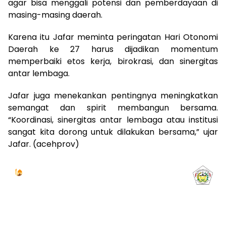
agar bisa menggali potensi dan pemberdayaan di
masing-masing daerah.
Karena itu Jafar meminta peringatan Hari Otonomi
Daerah ke 27 harus dijadikan momentum
memperbaiki etos kerja, birokrasi, dan sinergitas
antar lembaga.
Jafar juga menekankan pentingnya meningkatkan
semangat dan spirit membangun bersama.
“Koordinasi, sinergitas antar lembaga atau institusi
sangat kita dorong untuk dilakukan bersama,” ujar
Jafar. (acehprov)
Jadwal Sholat
KOTA LHOKSEUMAWE & Sekitarnya
Jumat, 07/08/2026
Imsak
Subuh
Terbit
Dhuha
Dzuhur
Ashar
Maghrib
Isya
04:59
05:09
06:24
06:52
12:41
16:00
18:50
20:02