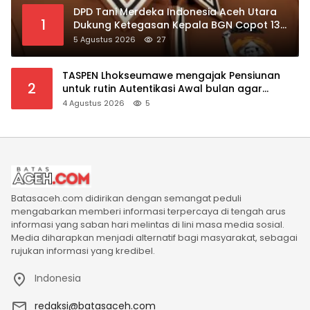
DPD Tani Merdeka Indonesia Aceh Utara
1
Dukung Ketegasan Kepala BGN Copot 137
Kepala SPPG
5 Agustus 2026
27
TASPEN Lhokseumawe mengajak Pensiunan
2
untuk rutin Autentikasi Awal bulan agar
Manfaat Pensiun tetap Lancar
4 Agustus 2026
5
Batasaceh.com didirikan dengan semangat peduli
mengabarkan memberi informasi terpercaya di tengah arus
informasi yang saban hari melintas di lini masa media sosial.
Media diharapkan menjadi alternatif bagi masyarakat, sebagai
rujukan informasi yang kredibel.
Indonesia
redaksi@batasaceh.com