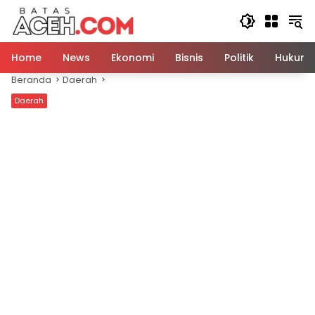
Langsung
ke
konten
Home
News
Ekonomi
Bisnis
Politik
Hukum
Beranda
Daerah
Daerah