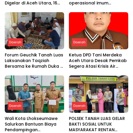
Digelar di Aceh Utara, 16
operasional imum
Tim dari Empat Daerah
gampong
Ambil Bagian
Daerah
Daerah
Forum Geuchik Tanah Luas
Ketua DPD Tani Merdeka
Laksanakan Taqziah
Aceh Utara Desak Pemkab
Bersama ke Rumah Duka di
Segera Atasi Krisis Air
Bireuen
Pertanian di Cot Girek
Daerah
Daerah
Wali Kota Lhokseumawe
POLSEK TANAH LUAS GELAR
Salurkan Bantuan Biaya
BAKTI SOSIAL UNTUK
Pendampingan
MASYARAKAT RENTAN