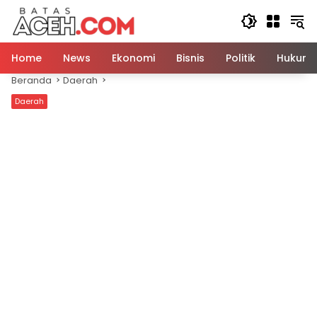
Langsung
ke
konten
Home
News
Ekonomi
Bisnis
Politik
Hukum
Beranda
Daerah
Daerah