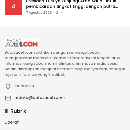
Presiden Turkiye kunjungi Arab Saudi untuk
4
pembicaraan tingkat tinggi dengan putra
mahkota Saudi dan PM Pakistan
7 Agustus 2026
4
Batasaceh.com didirikan dengan semangat peduli
mengabarkan memberi informasi terpercaya di tengah arus
informasi yang saban hari melintas di lini masa media sosial.
Media diharapkan menjadi alternatif bagi masyarakat, sebagai
rujukan informasi yang kredibel.
Indonesia
redaksi@batasaceh.com
Rubrik
Daerah