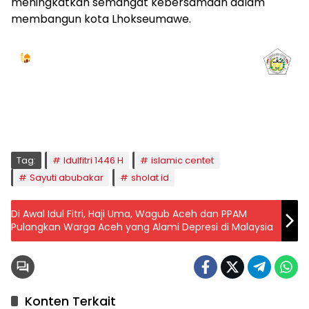
meningkatkan semangat kebersamaan dalam
membangun kota Lhokseumawe.
Jadwal Sholat
KOTA LHOKSEUMAWE & Sekitarnya
Sabtu, 08/08/2026
Imsak
Subuh
Terbit
Dhuha
Dzuhur
Ashar
Maghrib
Isya
04:59
05:09
06:24
06:52
12:41
15:59
18:50
20:01
Tag:
Idulfitri 1446 H
islamic centet
Sayuti abubakar
sholat id
Di Awal Idul Fitri, Haji Uma, Wagub Aceh dan PPAM
Pulangkan Warga Aceh yang Alami Depresi di Malaysia
Konten Terkait