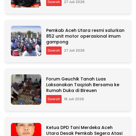
v
Daerah
27 Juli 2026
e
:
Pemkab Aceh Utara resmi salurkan
852 unit motor operasional imum
gampong
Daerah
27 Juli 2026
Forum Geuchik Tanah Luas
Laksanakan Taqziah Bersama ke
Rumah Duka di Bireuen
Daerah
18 Juli 2026
Ketua DPD Tani Merdeka Aceh
Utara Desak Pemkab Segera Atasi