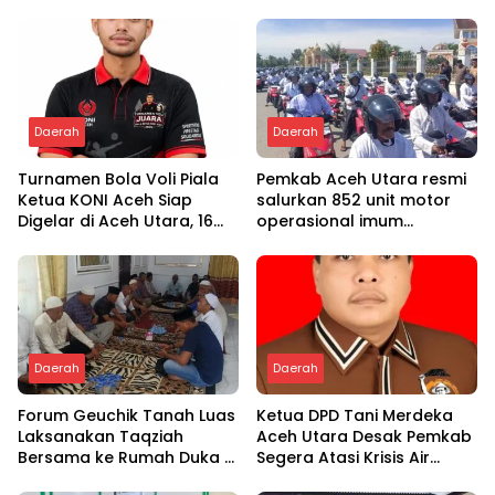
Daerah
Daerah
Turnamen Bola Voli Piala
Pemkab Aceh Utara resmi
Ketua KONI Aceh Siap
salurkan 852 unit motor
Digelar di Aceh Utara, 16
operasional imum
Tim dari Empat Daerah
gampong
Ambil Bagian
Daerah
Daerah
Forum Geuchik Tanah Luas
Ketua DPD Tani Merdeka
Laksanakan Taqziah
Aceh Utara Desak Pemkab
Bersama ke Rumah Duka di
Segera Atasi Krisis Air
Bireuen
Pertanian di Cot Girek