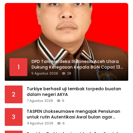
DPD Tani Merdeka Indonesia Aceh Utara
1
Dukung Ketegasan Kepala BGN Copot 137
Kepala SPPG
5 Agustus 2026
28
Turkiye berhasil uji tembak torpedo buatan
2
dalam negeri AKYA
7 Agustus 2026
6
TASPEN Lhokseumawe mengajak Pensiunan
3
untuk rutin Autentikasi Awal bulan agar
Manfaat Pensiun tetap Lancar
4 Agustus 2026
6