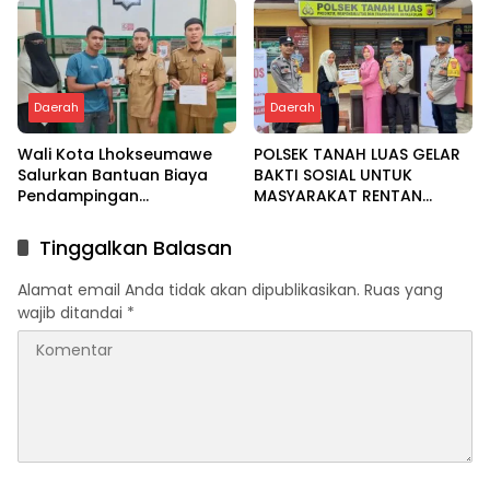
Daerah
Daerah
Wali Kota Lhokseumawe
POLSEK TANAH LUAS GELAR
Salurkan Bantuan Biaya
BAKTI SOSIAL UNTUK
Pendampingan
MASYARAKAT RENTAN
Pengobatan Melalui Baitul
DALAM RANGKA HUT
Mal
BHAYANGKARA KE-80
Tinggalkan Balasan
Alamat email Anda tidak akan dipublikasikan.
Ruas yang
wajib ditandai
*