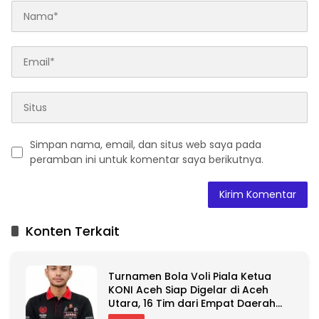
Simpan nama, email, dan situs web saya pada
peramban ini untuk komentar saya berikutnya.
A
l
t
Konten Terkait
e
r
n
Turnamen Bola Voli Piala Ketua
a
KONI Aceh Siap Digelar di Aceh
t
Utara, 16 Tim dari Empat Daerah
i
Ambil Bagian