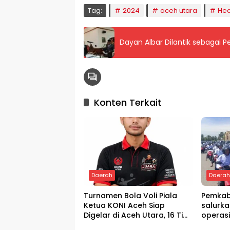
Tag:
2024
aceh utara
Hea
Dayan Albar Dilantik sebagai 
Konten Terkait
Daerah
Daera
Turnamen Bola Voli Piala
Pemkab
Ketua KONI Aceh Siap
salurka
Digelar di Aceh Utara, 16 Tim
operas
dari Empat Daerah Ambil