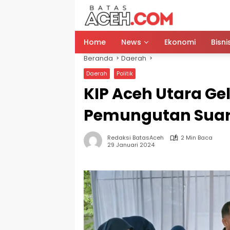
Langsung
ke
konten
Home
News
Ekonomi
Bisni
Beranda
Daerah
Daerah
Politik
KIP Aceh Utara Ge
Pemungutan Suar
Redaksi BatasAceh
2 Min Baca
29 Januari 2024