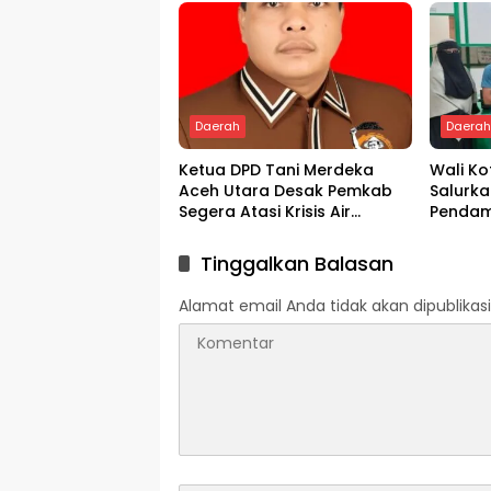
Bagian
Daerah
Daera
Ketua DPD Tani Merdeka
Wali K
Aceh Utara Desak Pemkab
Salurka
Segera Atasi Krisis Air
Pendam
Pertanian di Cot Girek
Melalui
Tinggalkan Balasan
Alamat email Anda tidak akan dipublikasi