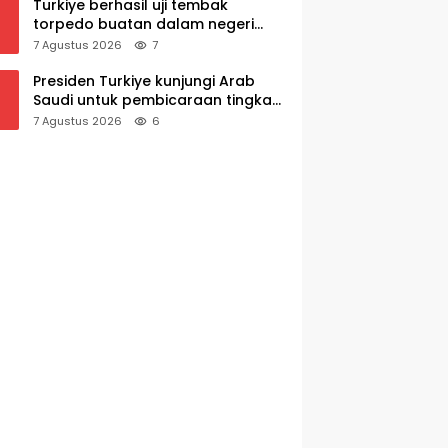
Turkiye berhasil uji tembak
torpedo buatan dalam negeri
AKYA
7 Agustus 2026
7
Presiden Turkiye kunjungi Arab
Saudi untuk pembicaraan tingkat
tinggi dengan putra mahkota
7 Agustus 2026
6
Saudi dan PM Pakistan