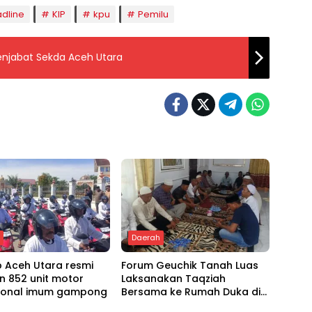
dline
KIP
kpu
Pemilu
Penjabat Sekda Aceh Utara
h
Daerah
 Aceh Utara resmi
Forum Geuchik Tanah Luas
n 852 unit motor
Laksanakan Taqziah
ional imum gampong
Bersama ke Rumah Duka di
Bireuen