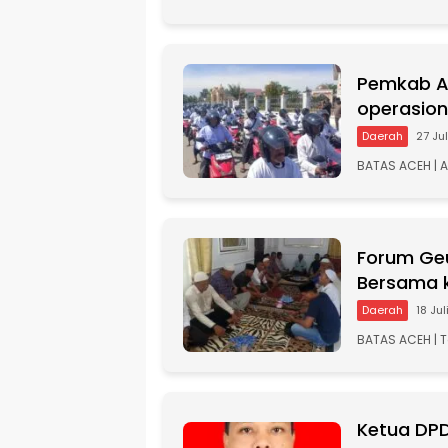
Pemkab Ac
operasio
Daerah
27 Ju
BATAS ACEH | 
Forum Geu
Bersama k
Daerah
18 Ju
BATAS ACEH | 
Ketua DPD