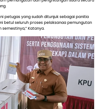
alam pemungutan dan penghitungan suara secara
ang.
ini petugas yang sudah ditunjuk sebagai panitia
 betul seluruh proses pelaksanaa pemungutan
n semestinya,” Katanya.