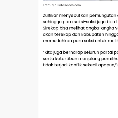
Foto:Raja Batasaceh.com
Zulfikar menyebutkan pemungutan d
sehingga para saksi-saksi juga bi
Sirekap bisa melihat angka-angka ya
akan terekap dari kabupaten hingga k
memudahkan para saksi untuk melih
“Kita juga berharap seluruh partai p
serta ketertiban menjelang pemiliha
tidak terjadi konflik sekecil apapun,”
🕌 Jadwal Sholat
KOTA LHOKSEUMAWE & Sekitarnya
Sabtu, 08/08/2026
Imsak
Subuh
Terbit
Dhuha
Dzuhur
Ashar
M
04:59
05:09
06:24
06:52
12:41
15:59
1