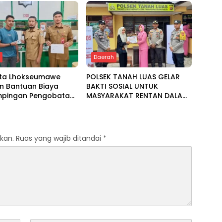
h
Daerah
ota Lhokseumawe
POLSEK TANAH LUAS GELAR
n Bantuan Biaya
BAKTI SOSIAL UNTUK
pingan Pengobatan
MASYARAKAT RENTAN DALAM
 Baitul Mal
RANGKA HUT BHAYANGKARA
KE-80
kan.
Ruas yang wajib ditandai
*