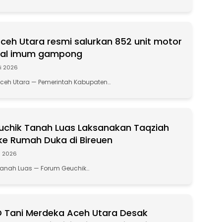
eh Utara resmi salurkan 852 unit motor
nal imum gampong
li 2026
Aceh Utara — Pemerintah Kabupaten…
chik Tanah Luas Laksanakan Taqziah
e Rumah Duka di Bireuen
li 2026
Tanah Luas — Forum Geuchik…
 Tani Merdeka Aceh Utara Desak