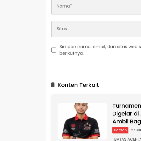
Simpan nama, email, dan situs web 
berikutnya.
A
l
t
Konten Terkait
e
r
n
Turnamen 
a
t
Digelar d
i
Ambil Bag
v
Daerah
27 Ju
e
:
BATAS ACEH |A