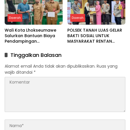
Daerah
Daerah
Wali Kota Lhokseumawe
POLSEK TANAH LUAS GELAR
Salurkan Bantuan Biaya
BAKTI SOSIAL UNTUK
Pendampingan
MASYARAKAT RENTAN
Pengobatan Melalui Baitul
DALAM RANGKA HUT
Mal
BHAYANGKARA KE-80
Tinggalkan Balasan
Alamat email Anda tidak akan dipublikasikan.
Ruas yang
wajib ditandai
*