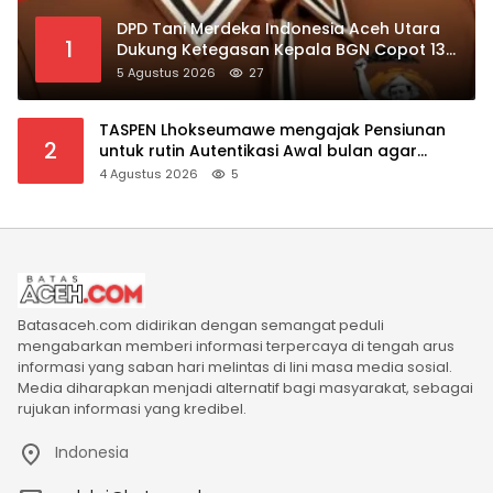
DPD Tani Merdeka Indonesia Aceh Utara
1
Dukung Ketegasan Kepala BGN Copot 137
Kepala SPPG
5 Agustus 2026
27
TASPEN Lhokseumawe mengajak Pensiunan
2
untuk rutin Autentikasi Awal bulan agar
Manfaat Pensiun tetap Lancar
4 Agustus 2026
5
Batasaceh.com didirikan dengan semangat peduli
mengabarkan memberi informasi terpercaya di tengah arus
informasi yang saban hari melintas di lini masa media sosial.
Media diharapkan menjadi alternatif bagi masyarakat, sebagai
rujukan informasi yang kredibel.
Indonesia