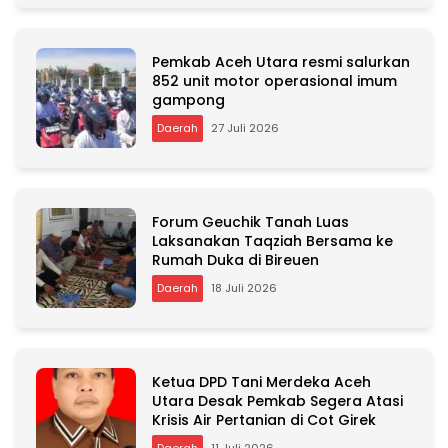
:
Pemkab Aceh Utara resmi salurkan
852 unit motor operasional imum
gampong
Daerah
27 Juli 2026
Forum Geuchik Tanah Luas
Laksanakan Taqziah Bersama ke
Rumah Duka di Bireuen
Daerah
18 Juli 2026
Ketua DPD Tani Merdeka Aceh
Utara Desak Pemkab Segera Atasi
Krisis Air Pertanian di Cot Girek