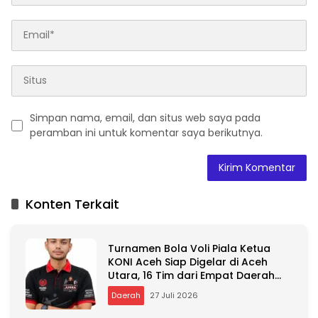
Simpan nama, email, dan situs web saya pada
peramban ini untuk komentar saya berikutnya.
A
l
t
Konten Terkait
e
r
n
Turnamen Bola Voli Piala Ketua
a
KONI Aceh Siap Digelar di Aceh
t
Utara, 16 Tim dari Empat Daerah
i
Ambil Bagian
v
Daerah
27 Juli 2026
e