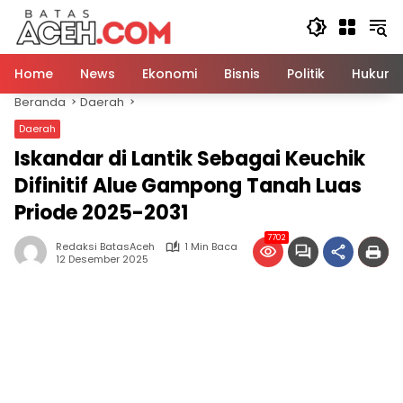
Langsung
ke
konten
Home
News
Ekonomi
Bisnis
Politik
Hukum
Beranda
Daerah
Daerah
Iskandar di Lantik Sebagai Keuchik
Difinitif Alue Gampong Tanah Luas
Priode 2025-2031
7702
Redaksi BatasAceh
1 Min Baca
12 Desember 2025