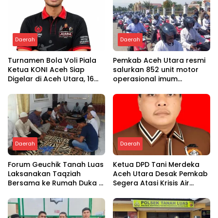
Daerah
Daerah
Turnamen Bola Voli Piala
Pemkab Aceh Utara resmi
Ketua KONI Aceh Siap
salurkan 852 unit motor
Digelar di Aceh Utara, 16
operasional imum
Tim dari Empat Daerah
gampong
Ambil Bagian
Daerah
Daerah
Forum Geuchik Tanah Luas
Ketua DPD Tani Merdeka
Laksanakan Taqziah
Aceh Utara Desak Pemkab
Bersama ke Rumah Duka di
Segera Atasi Krisis Air
Bireuen
Pertanian di Cot Girek