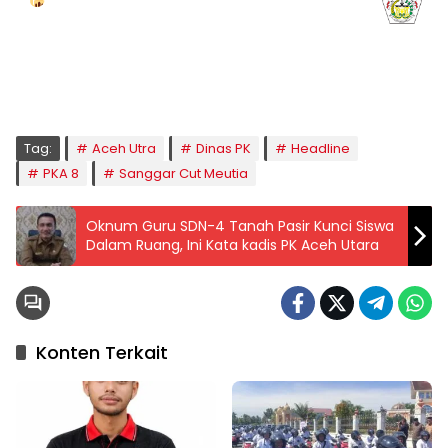
KOTA LHOKSEUMAWE & Sekitarnya
Jumat, 07/08/2026
Imsak
Subuh
Terbit
Dhuha
Dzuhur
Ashar
Maghrib
Isya
04:59
05:09
06:24
06:52
12:41
16:00
18:50
20:02
Tag:
Aceh Utra
Dinas PK
Headline
PKA 8
Sanggar Cut Meutia
Oknum Guru SDN-4 Tanah Pasir Kunci Siswa
Dalam Ruang, Ini Kata kadis PK Aceh Utara
Konten Terkait