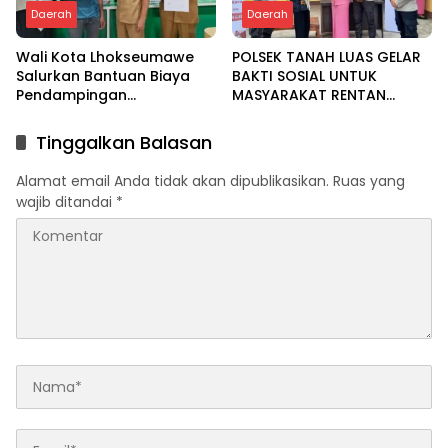
Daerah
Daerah
Wali Kota Lhokseumawe
POLSEK TANAH LUAS GELAR
Salurkan Bantuan Biaya
BAKTI SOSIAL UNTUK
Pendampingan
MASYARAKAT RENTAN
Pengobatan Melalui Baitul
DALAM RANGKA HUT
Mal
BHAYANGKARA KE-80
Tinggalkan Balasan
Alamat email Anda tidak akan dipublikasikan.
Ruas yang
wajib ditandai
*