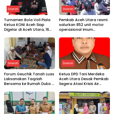
Daerah
Daerah
Turnamen Bola Voli Piala
Pemkab Aceh Utara resmi
Ketua KONI Aceh Siap
salurkan 852 unit motor
Digelar di Aceh Utara, 16
operasional imum
Tim dari Empat Daerah
gampong
Ambil Bagian
Daerah
Daerah
Forum Geuchik Tanah Luas
Ketua DPD Tani Merdeka
Laksanakan Taqziah
Aceh Utara Desak Pemkab
Bersama ke Rumah Duka di
Segera Atasi Krisis Air
Bireuen
Pertanian di Cot Girek