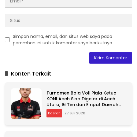
Simpan nama, email, dan situs web saya pada
peramban ini untuk komentar saya berikutnya.
A
l
t
Konten Terkait
e
r
n
Turnamen Bola Voli Piala Ketua
a
KONI Aceh Siap Digelar di Aceh
t
Utara, 16 Tim dari Empat Daerah
i
Ambil Bagian
v
Daerah
27 Juli 2026
e
: