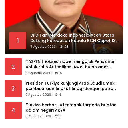
DPD Tani Merdeka Indonesia Aceh Utara
1
Dukung Ketegasan Kepala BGN Copot 137
Kepala SPPG
5 Agustus 2026
28
TASPEN Lhokseumawe mengajak Pensiunan
2
untuk rutin Autentikasi Awal bulan agar
Manfaat Pensiun tetap Lancar
4 Agustus 2026
5
Presiden Turkiye kunjungi Arab Saudi untuk
3
pembicaraan tingkat tinggi dengan putra
mahkota Saudi dan PM Pakistan
7 Agustus 2026
3
Turkiye berhasil uji tembak torpedo buatan
4
dalam negeri AKYA
7 Agustus 2026
2