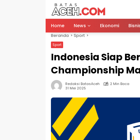
Langsung
ke
konten
Home
News
Ekonomi
Bisni
Beranda
Sport
Sport
Indonesia Siap Be
Championship Man
Redaksi BatasAceh
2 Min Baca
31 Mei 2025