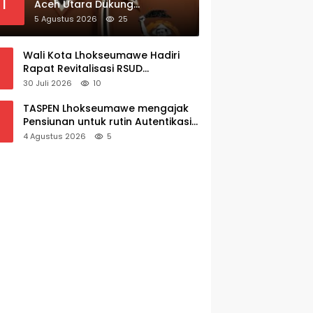
1
Aceh Utara Dukung
Ketegasan Kepala BGN
5 Agustus 2026
25
Copot 137 Kepala SPPG
Wali Kota Lhokseumawe Hadiri
Rapat Revitalisasi RSUD
Kabupaten Aceh Utara, Bahas
30 Juli 2026
10
Pengalihan Kepemilikan RSU Cut
Meutia
TASPEN Lhokseumawe mengajak
Pensiunan untuk rutin Autentikasi
Awal bulan agar Manfaat Pensiun
4 Agustus 2026
5
tetap Lancar