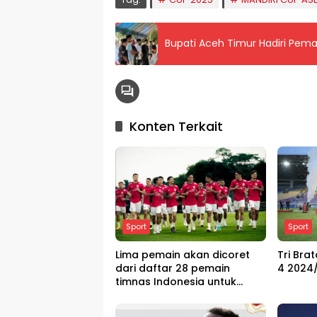
Bupati Aceh Timur Hadiri Pe
Konten Terkait
Sport
Sport
Lima pemain akan dicoret
Tri Bra
dari daftar 28 pemain
4 2024
timnas Indonesia untuk
melawan China di putaran
ketiga Kualifikasi Piala Dunia