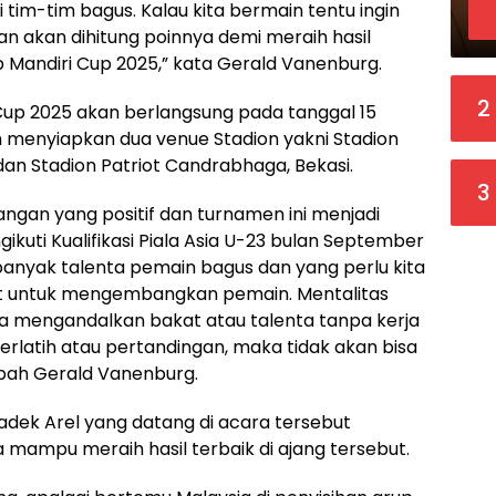
i tim-tim bagus. Kalau kita bermain tentu ingin
akan dihitung poinnya demi meraih hasil
 Mandiri Cup 2025,” kata Gerald Vanenburg.
2
up 2025 akan berlangsung pada tanggal 15
ah menyiapkan dua venue Stadion yakni Stadion
an Stadion Patriot Candrabhaga, Bekasi.
3
gan yang positif dan turnamen ini menjadi
kuti Kualifikasi Piala Asia U-23 bulan September
nyak talenta pemain bagus dan yang perlu kita
at untuk mengembangkan pemain. Mentalitas
ya mengandalkan bakat atau talenta tanpa kerja
berlatih atau pertandingan, maka tidak akan bisa
bah Gerald Vanenburg.
Kadek Arel yang datang di acara tersebut
a mampu meraih hasil terbaik di ajang tersebut.