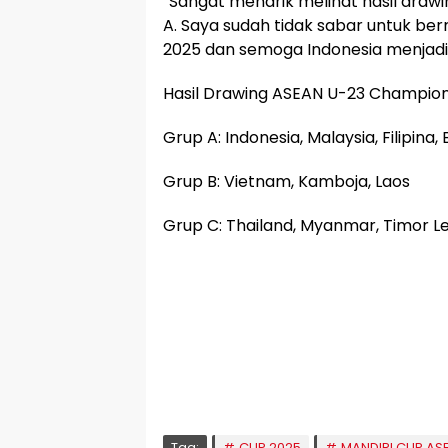
“Sangat menarik melihat hasil drawi
A. Saya sudah tidak sabar untuk be
2025 dan semoga Indonesia menjadi ju
Hasil Drawing ASEAN U-23 Champion
Grup A: Indonesia, Malaysia, Filipina
Grup B: Vietnam, Kamboja, Laos
Grup C: Thailand, Myanmar, Timor L
🕌 Jadwal Sholat
KOTA LHOKSEUMAWE & Sekitarnya
Kamis, 06/08/2026
Imsak
Subuh
Terbit
Dhuha
Dzuhur
Ashar
M
04:59
05:09
06:24
06:53
12:41
16:00
1
Tag:
CUP 2025
MANDIRI CUP AS