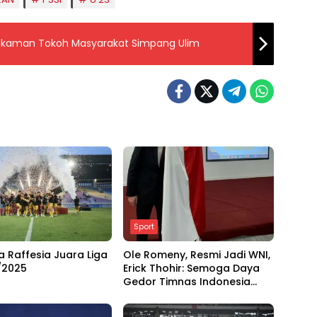
makaman Tokoh Masyarakat Simpang Ulim
Sport
ta Raffesia Juara Liga
Ole Romeny, Resmi Jadi WNI,
/2025
Erick Thohir: Semoga Daya
Gedor Timnas Indonesia
Semakin Tajam