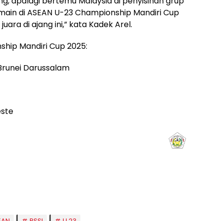
ng, apalagi bertemu Malaysia di penyisihan grup
rmain di ASEAN U-23 Championship Mandiri Cup
ara di ajang ini,” kata Kadek Arel.
ship Mandiri Cup 2025:
, Brunei Darussalam
este
aghrib
Isya
8:50
20:02
EAN
PSSI
U 23