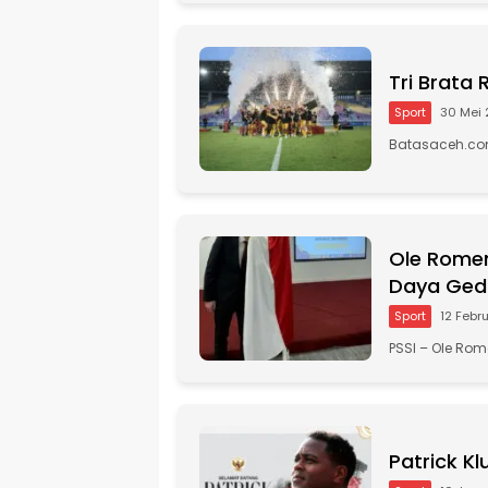
Tri Brata
Sport
30 Mei
Batasaceh.com 
Ole Romen
Daya Ged
Sport
12 Febr
PSSI – Ole Ro
Patrick K