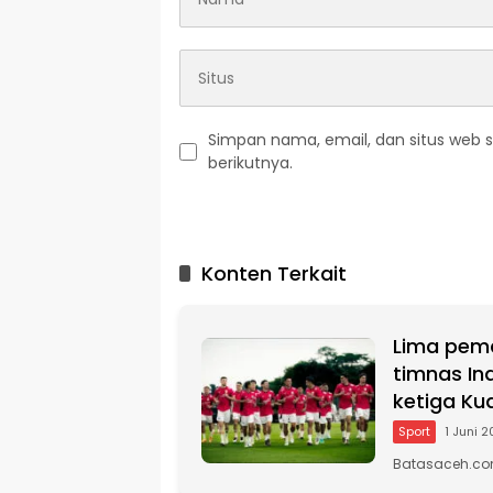
Simpan nama, email, dan situs web 
berikutnya.
A
l
t
Konten Terkait
e
r
n
Lima pema
a
t
timnas In
i
ketiga Kua
v
Sport
1 Juni 
e
:
Batasaceh.com