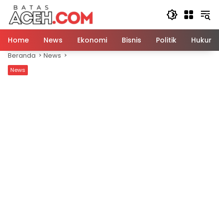
Langsung
ke
konten
Home
News
Ekonomi
Bisnis
Politik
Hukum
Beranda
News
News