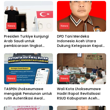
News
News
Presiden Turkiye kunjungi
DPD Tani Merdeka
Arab Saudi untuk
Indonesia Aceh Utara
pembicaraan tingkat
Dukung Ketegasan Kepala
tinggi dengan putra
BGN Copot 137 Kepala
mahkota Saudi dan PM
SPPG
Pakistan
News
News
TASPEN Lhokseumawe
Wali Kota Lhokseumawe
mengajak Pensiunan untuk
Hadiri Rapat Revitalisasi
rutin Autentikasi Awal
RSUD Kabupaten Aceh
bulan agar Manfaat
Utara, Bahas Pengalihan
Pensiun tetap Lancar
Kepemilikan RSU Cut