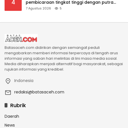
4
pembicaraan tingkat tinggi dengan putra
mahkota Saudi dan PM Pakistan
7 Agustus 2026
5
Batasaceh.com didirikan dengan semangat peduli
mengabarkan memberi informasi terpercaya di tengah arus
informasi yang saban hari melintas di lini masa media sosial.
Media diharapkan menjadi alternatif bagi masyarakat, sebagai
rujukan informasi yang kredibel.
Indonesia
redaksi@batasaceh.com
Rubrik
Daerah
News