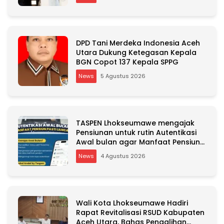
e
:
DPD Tani Merdeka Indonesia Aceh
Utara Dukung Ketegasan Kepala
BGN Copot 137 Kepala SPPG
News
5 Agustus 2026
TASPEN Lhokseumawe mengajak
Pensiunan untuk rutin Autentikasi
Awal bulan agar Manfaat Pensiun
tetap Lancar
News
4 Agustus 2026
Wali Kota Lhokseumawe Hadiri
Rapat Revitalisasi RSUD Kabupaten
Aceh Utara, Bahas Pengalihan