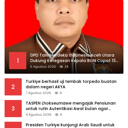
DPD Tani Merdeka Indonesia Aceh Utara
1
Dukung Ketegasan Kepala BGN Copot 137
Kepala SPPG
5 Agustus 2026
28
Turkiye berhasil uji tembak torpedo buatan
2
dalam negeri AKYA
7 Agustus 2026
6
TASPEN Lhokseumawe mengajak Pensiunan
3
untuk rutin Autentikasi Awal bulan agar
Manfaat Pensiun tetap Lancar
4 Agustus 2026
6
Presiden Turkiye kunjungi Arab Saudi untuk