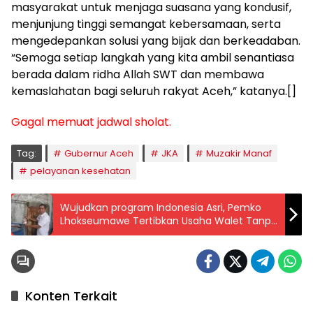
masyarakat untuk menjaga suasana yang kondusif,
menjunjung tinggi semangat kebersamaan, serta
mengedepankan solusi yang bijak dan berkeadaban.
“Semoga setiap langkah yang kita ambil senantiasa
berada dalam ridha Allah SWT dan membawa
kemaslahatan bagi seluruh rakyat Aceh,” katanya.[]
Gagal memuat jadwal sholat.
Tag:
Gubernur Aceh
JKA
Muzakir Manaf
pelayanan kesehatan
Wujudkan program Indonesia Asri, Pemko
Lhokseumawe Tertibkan Usaha Walet Tanpa
Izin dan Segel Sejumlah Lokasi
Konten Terkait