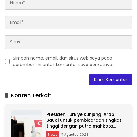
Simpan nama, email, dan situs web saya pada
peramban ini untuk komentar saya berikutnya.
A
l
t
Konten Terkait
e
r
n
Presiden Turkiye kunjungi Arab
a
Saudi untuk pembicaraan tingkat
t
tinggi dengan putra mahkota
i
Saudi dan PM Pakistan
v
News
7 Agustus 2026