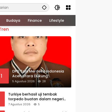
Budaya
Finance
Lifestyle
Tren
DPD Tani Merdeka Indonesia
1
Aceh Utara Dukung
Ketegasan Kepala BGN
5 Agustus 2026
28
Copot 137 Kepala SPPG
Turkiye berhasil uji tembak
torpedo buatan dalam negeri
AKYA
7 Agustus 2026
5