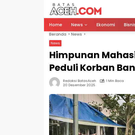
Langsung
ke
konten
Home
News
Ekonomi
Bisni
Beranda
News
News
Himpunan Mahas
Peduli Korban Ban
Redaksi BatasAceh
1 Min Baca
20 Desember 2025