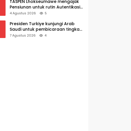
TASPEN Lhokseumawe mengajak
Pensiunan untuk rutin Autentikasi
Awal bulan agar Manfaat Pensiun
4 Agustus 2026
5
tetap Lancar
Presiden Turkiye kunjungi Arab
Saudi untuk pembicaraan tingkat
tinggi dengan putra mahkota
7 Agustus 2026
4
Saudi dan PM Pakistan