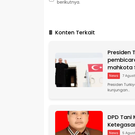
berikutnya.
A
l
t
Konten Terkait
e
r
n
Presiden 
a
t
pembicara
i
mahkota S
v
News
7 Agus
e
:
Presiden Turk
kunjungan…
DPD Tani 
Ketegasan
News
5 Agus