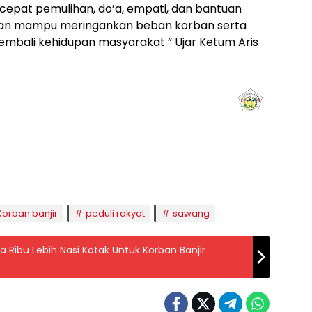
cepat pemulihan, do’a, empati, dan bantuan
pkan mampu meringankan beban korban serta
bali kehidupan masyarakat ” Ujar Ketum Aris
aghrib
Isya
8:50
20:02
Korban banjir
peduli rakyat
sawang
 Nasi Kotak Untuk Korban Banjir