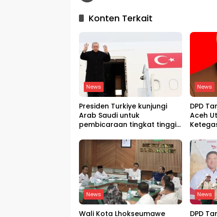
Konten Terkait
News
News
Presiden Turkiye kunjungi
DPD Ta
Arab Saudi untuk
Aceh U
pembicaraan tingkat tinggi
Ketega
dengan putra mahkota
Copot 
Saudi dan PM Pakistan
News
News
Wali Kota Lhokseumawe
DPD Ta