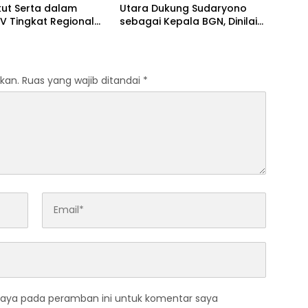
kut Serta dalam
Utara Dukung Sudaryono
IV Tingkat Regional
sebagai Kepala BGN, Dinilai
umatera Utara
Paham Aspirasi Petani
kan.
Ruas yang wajib ditandai
*
saya pada peramban ini untuk komentar saya