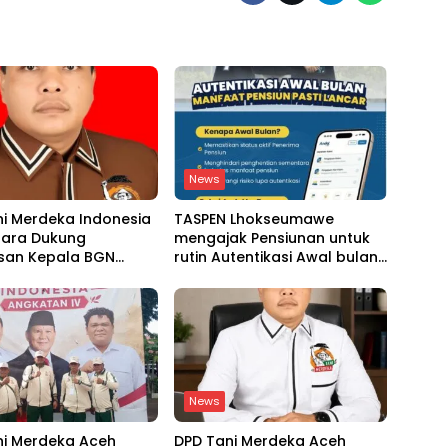
News
ni Merdeka Indonesia
TASPEN Lhokseumawe
tara Dukung
mengajak Pensiunan untuk
san Kepala BGN
rutin Autentikasi Awal bulan
137 Kepala SPPG
agar Manfaat Pensiun tetap
Lancar
News
ni Merdeka Aceh
DPD Tani Merdeka Aceh