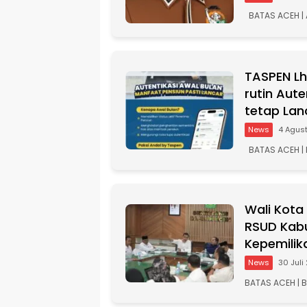
BATAS ACEH | 
TASPEN L
rutin Aut
tetap Lan
News
4 Agus
BATAS ACEH |
Wali Kota
RSUD Kabu
Kepemilik
News
30 Juli
BATAS ACEH | 