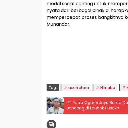
modal sosial penting untuk memper
nyata dari berbagai pihak di hara
mempercepat proses bangkitnya kem
Munandar.
🕌 Jadwal Sholat
KOTA LHOKSEUMAWE & Sekitarnya
Jumat, 07/08/2026
Imsak
Subuh
Terbit
Dhuha
Dzuhur
Ashar
M
04:59
05:09
06:24
06:52
12:41
16:00
1
Tag:
aceh utara
Himaba
PT Putra Ogami Jaya Bantu Dua Ribu Lebih
Bandang di Leubok Pusaka