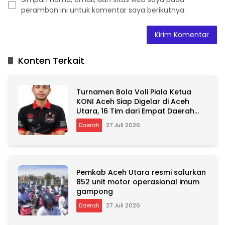
peramban ini untuk komentar saya berikutnya.
A
l
t
Konten Terkait
e
r
n
Turnamen Bola Voli Piala Ketua
a
KONI Aceh Siap Digelar di Aceh
t
Utara, 16 Tim dari Empat Daerah
i
Ambil Bagian
v
Daerah
27 Juli 2026
e
:
Pemkab Aceh Utara resmi salurkan
852 unit motor operasional imum
gampong
Daerah
27 Juli 2026