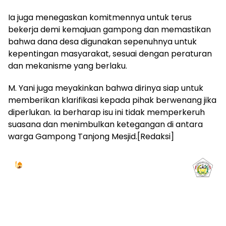
Ia juga menegaskan komitmennya untuk terus
bekerja demi kemajuan gampong dan memastikan
bahwa dana desa digunakan sepenuhnya untuk
kepentingan masyarakat, sesuai dengan peraturan
dan mekanisme yang berlaku.
M. Yani juga meyakinkan bahwa dirinya siap untuk
memberikan klarifikasi kepada pihak berwenang jika
diperlukan. Ia berharap isu ini tidak memperkeruh
suasana dan menimbulkan ketegangan di antara
warga Gampong Tanjong Mesjid.[Redaksi]
Jadwal Sholat
KOTA LHOKSEUMAWE & Sekitarnya
Jumat, 07/08/2026
Imsak
Subuh
Terbit
Dhuha
Dzuhur
Ashar
Maghrib
Isya
04:59
05:09
06:24
06:52
12:41
16:00
18:50
20:02