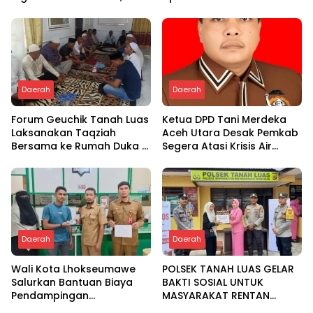
Tim dari Empat Daerah
gampong
Ambil Bagian
Daerah
Daerah
Forum Geuchik Tanah Luas
Ketua DPD Tani Merdeka
Laksanakan Taqziah
Aceh Utara Desak Pemkab
Bersama ke Rumah Duka di
Segera Atasi Krisis Air
Bireuen
Pertanian di Cot Girek
Daerah
Daerah
Wali Kota Lhokseumawe
POLSEK TANAH LUAS GELAR
Salurkan Bantuan Biaya
BAKTI SOSIAL UNTUK
Pendampingan
MASYARAKAT RENTAN
Pengobatan Melalui Baitul
DALAM RANGKA HUT