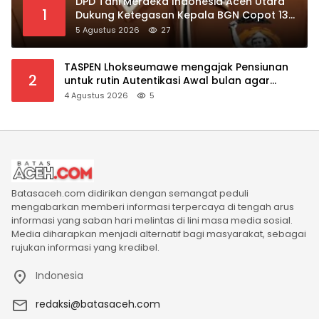
DPD Tani Merdeka Indonesia Aceh Utara
1
Dukung Ketegasan Kepala BGN Copot 137
Kepala SPPG
5 Agustus 2026
27
TASPEN Lhokseumawe mengajak Pensiunan
2
untuk rutin Autentikasi Awal bulan agar
Manfaat Pensiun tetap Lancar
4 Agustus 2026
5
Batasaceh.com didirikan dengan semangat peduli
mengabarkan memberi informasi terpercaya di tengah arus
informasi yang saban hari melintas di lini masa media sosial.
Media diharapkan menjadi alternatif bagi masyarakat, sebagai
rujukan informasi yang kredibel.
Indonesia
redaksi@batasaceh.com