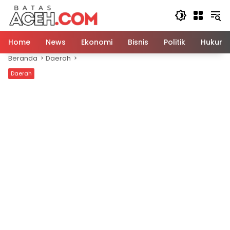
Langsung
ke
konten
Home
News
Ekonomi
Bisnis
Politik
Hukum
Beranda
Daerah
Daerah