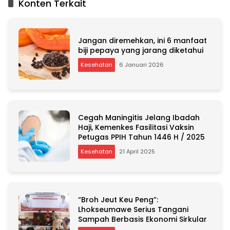
Konten Terkait
e
r
n
a
Jangan diremehkan, ini 6 manfaat
t
biji pepaya yang jarang diketahui
i
Kesehatan
6 Januari 2026
v
e
:
Cegah Maningitis Jelang Ibadah
Haji, Kemenkes Fasilitasi Vaksin
Petugas PPIH Tahun 1446 H / 2025
Kesehatan
21 April 2025
“Broh Jeut Keu Peng”:
Lhokseumawe Serius Tangani
Sampah Berbasis Ekonomi Sirkular