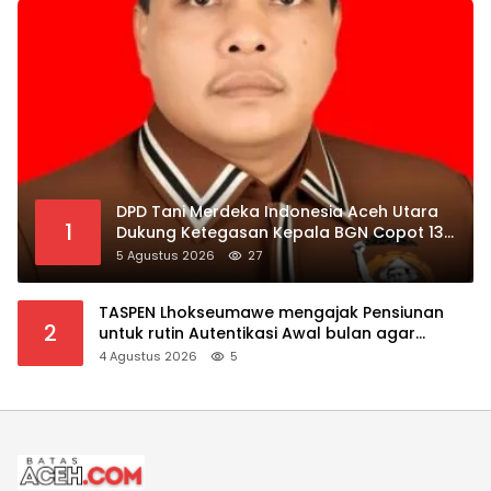
DPD Tani Merdeka Indonesia Aceh Utara
1
Dukung Ketegasan Kepala BGN Copot 137
Kepala SPPG
5 Agustus 2026
27
TASPEN Lhokseumawe mengajak Pensiunan
2
untuk rutin Autentikasi Awal bulan agar
Manfaat Pensiun tetap Lancar
4 Agustus 2026
5