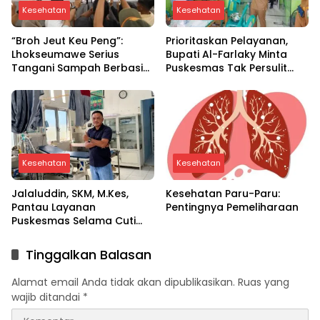
Kesehatan
Kesehatan
“Broh Jeut Keu Peng”:
Prioritaskan Pelayanan,
Lhokseumawe Serius
Bupati Al-Farlaky Minta
Tangani Sampah Berbasis
Puskesmas Tak Persulit
Ekonomi Sirkular
Pasien
Kesehatan
Kesehatan
Jalaluddin, SKM, M.Kes,
Kesehatan Paru-Paru:
Pantau Layanan
Pentingnya Pemeliharaan
Puskesmas Selama Cuti
Bersama di Aceh Utara
Tinggalkan Balasan
Alamat email Anda tidak akan dipublikasikan.
Ruas yang
wajib ditandai
*