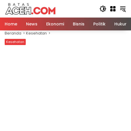
Langsung
ke
konten
Home
News
Ekonomi
Bisnis
Politik
Hukum
Beranda
Kesehatan
Kesehatan