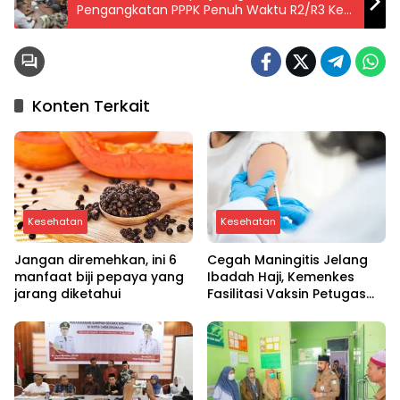
Pengangkatan PPPK Penuh Waktu R2/R3 Ke
MenPAN RB
Konten Terkait
Kesehatan
Kesehatan
Jangan diremehkan, ini 6
Cegah Maningitis Jelang
manfaat biji pepaya yang
Ibadah Haji, Kemenkes
jarang diketahui
Fasilitasi Vaksin Petugas
PPIH Tahun 1446 H / 2025