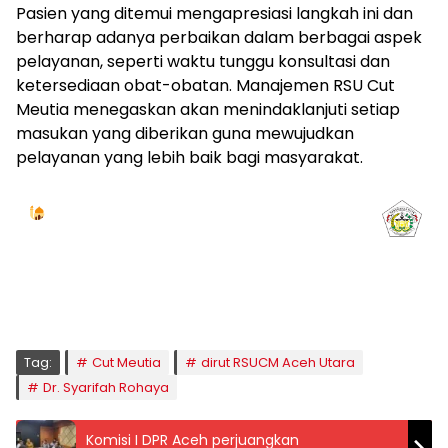
Pasien yang ditemui mengapresiasi langkah ini dan
berharap adanya perbaikan dalam berbagai aspek
pelayanan, seperti waktu tunggu konsultasi dan
ketersediaan obat-obatan. Manajemen RSU Cut
Meutia menegaskan akan menindaklanjuti setiap
masukan yang diberikan guna mewujudkan
pelayanan yang lebih baik bagi masyarakat.
Jadwal Sholat
KOTA LHOKSEUMAWE & Sekitarnya
Jumat, 07/08/2026
Imsak
Subuh
Terbit
Dhuha
Dzuhur
Ashar
Maghrib
Isya
04:59
05:09
06:24
06:52
12:41
16:00
18:50
20:02
Tag:
Cut Meutia
dirut RSUCM Aceh Utara
Dr. Syarifah Rohaya
Komisi I DPR Aceh perjuangkan