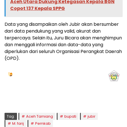
Aceh Utara Dukung Ketegasan Kepala BGN
Copot 137 Kepala SPPG
Data yang disampaikan oleh Jubir akan bersumber
dari data pendukung yang valid, akurat dan
terpercaya. Selain itu, Juru Bicara akan menghimpun
dan menggali informasi dan data-data yang
diperlukan dari seluruh Organisasi Perangkat Daerah
(OPD).
Jadwal Sholat
KOTA LHOKSEUMAWE & Sekitarnya
Jumat, 07/08/2026
Imsak
Subuh
Terbit
Dhuha
Dzuhur
Ashar
Maghrib
Isya
04:59
05:09
06:24
06:52
12:41
16:00
18:50
20:02
Tag:
Aceh Tamiang
bupati
jubir
M. farij
Pemkab