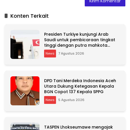
l
t
Konten Terkait
e
r
n
Presiden Turkiye kunjungi Arab
a
Saudi untuk pembicaraan tingkat
t
tinggi dengan putra mahkota
i
Saudi dan PM Pakistan
v
News
7 Agustus 2026
e
:
DPD Tani Merdeka Indonesia Aceh
Utara Dukung Ketegasan Kepala
BGN Copot 137 Kepala SPPG
News
5 Agustus 2026
TASPEN Lhokseumawe mengajak