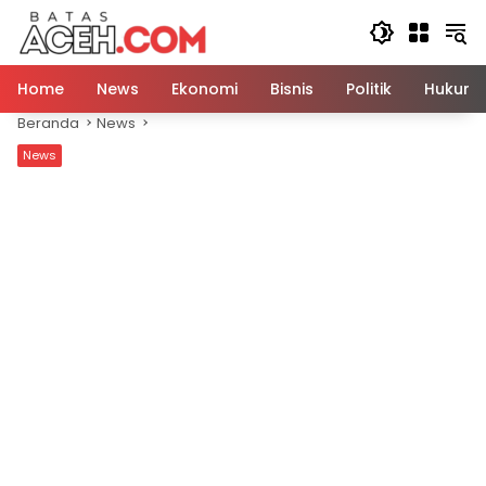
Langsung
ke
konten
Home
News
Ekonomi
Bisnis
Politik
Hukum
Beranda
News
News