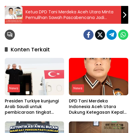
Ketua DPD Tani Merdeka Aceh Utara Minta
Pemulihan Sawah Pascabencana Jadi
Prioritas
Konten Terkait
News
News
Presiden Turkiye kunjungi
DPD Tani Merdeka
Arab Saudi untuk
Indonesia Aceh Utara
pembicaraan tingkat
Dukung Ketegasan Kepala
tinggi dengan putra
BGN Copot 137 Kepala
mahkota Saudi dan PM
SPPG
Pakistan