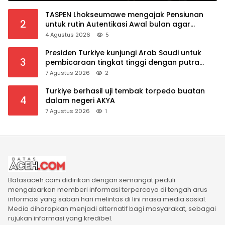
TASPEN Lhokseumawe mengajak Pensiunan
2
untuk rutin Autentikasi Awal bulan agar
Manfaat Pensiun tetap Lancar
4 Agustus 2026
5
Presiden Turkiye kunjungi Arab Saudi untuk
3
pembicaraan tingkat tinggi dengan putra
mahkota Saudi dan PM Pakistan
7 Agustus 2026
2
Turkiye berhasil uji tembak torpedo buatan
4
dalam negeri AKYA
7 Agustus 2026
1
Batasaceh.com didirikan dengan semangat peduli
mengabarkan memberi informasi terpercaya di tengah arus
informasi yang saban hari melintas di lini masa media sosial.
Media diharapkan menjadi alternatif bagi masyarakat, sebagai
rujukan informasi yang kredibel.