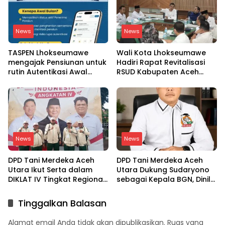
News
News
TASPEN Lhokseumawe
Wali Kota Lhokseumawe
mengajak Pensiunan untuk
Hadiri Rapat Revitalisasi
rutin Autentikasi Awal
RSUD Kabupaten Aceh
bulan agar Manfaat
Utara, Bahas Pengalihan
Pensiun tetap Lancar
Kepemilikan RSU Cut
Meutia
News
News
DPD Tani Merdeka Aceh
DPD Tani Merdeka Aceh
Utara Ikut Serta dalam
Utara Dukung Sudaryono
DIKLAT IV Tingkat Regional
sebagai Kepala BGN, Dinilai
Aceh-Sumatera Utara
Paham Aspirasi Petani
Tinggalkan Balasan
Alamat email Anda tidak akan dipublikasikan.
Ruas yang