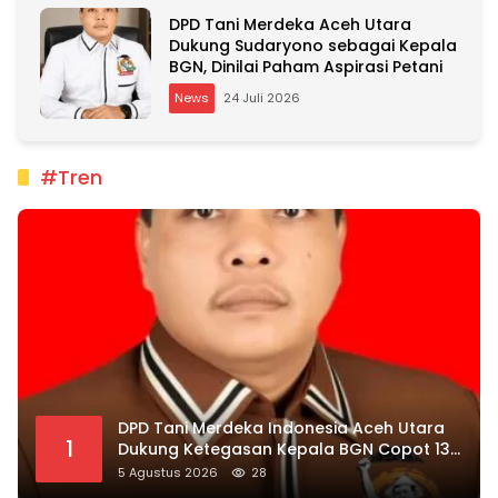
DPD Tani Merdeka Aceh Utara
Dukung Sudaryono sebagai Kepala
BGN, Dinilai Paham Aspirasi Petani
News
24 Juli 2026
#Tren
DPD Tani Merdeka Indonesia Aceh Utara
1
Dukung Ketegasan Kepala BGN Copot 137
Kepala SPPG
5 Agustus 2026
28