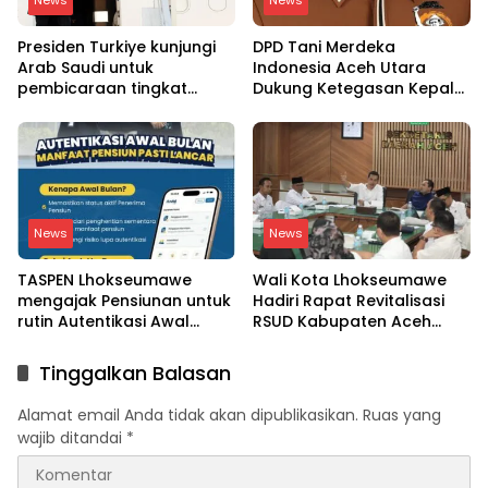
News
News
Presiden Turkiye kunjungi
DPD Tani Merdeka
Arab Saudi untuk
Indonesia Aceh Utara
pembicaraan tingkat
Dukung Ketegasan Kepala
tinggi dengan putra
BGN Copot 137 Kepala
mahkota Saudi dan PM
SPPG
Pakistan
News
News
TASPEN Lhokseumawe
Wali Kota Lhokseumawe
mengajak Pensiunan untuk
Hadiri Rapat Revitalisasi
rutin Autentikasi Awal
RSUD Kabupaten Aceh
bulan agar Manfaat
Utara, Bahas Pengalihan
Pensiun tetap Lancar
Kepemilikan RSU Cut
Tinggalkan Balasan
Meutia
Alamat email Anda tidak akan dipublikasikan.
Ruas yang
wajib ditandai
*