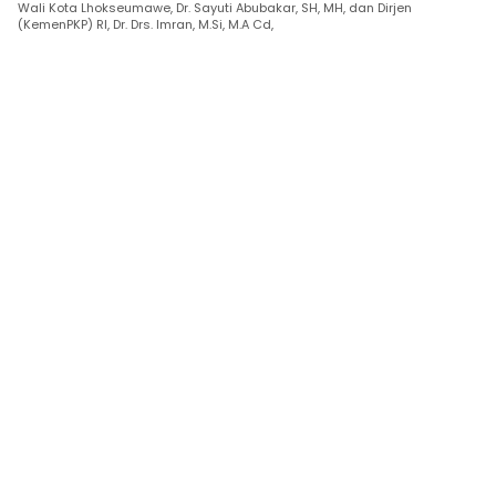
Wali Kota Lhokseumawe, Dr. Sayuti Abubakar, SH, MH, dan Dirjen
(KemenPKP) RI, Dr. Drs. Imran, M.Si, M.A Cd,