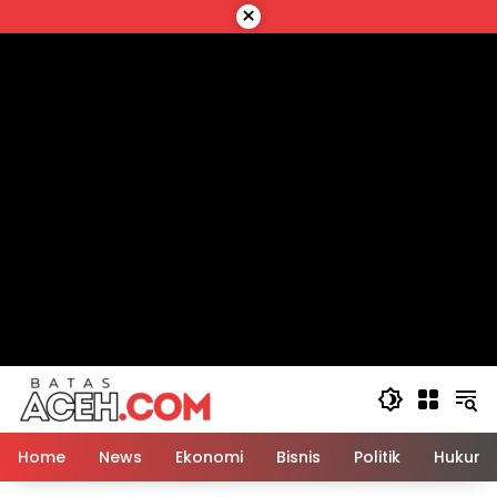
Langsung
×
ke
konten
Home
News
Ekonomi
Bisnis
Politik
Hukum