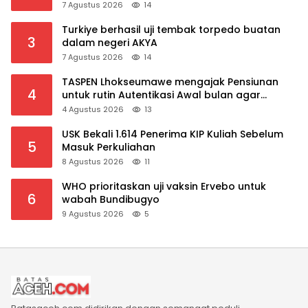
mahkota Saudi dan PM Pakistan
7 Agustus 2026
14
Turkiye berhasil uji tembak torpedo buatan
3
dalam negeri AKYA
7 Agustus 2026
14
TASPEN Lhokseumawe mengajak Pensiunan
4
untuk rutin Autentikasi Awal bulan agar
Manfaat Pensiun tetap Lancar
4 Agustus 2026
13
USK Bekali 1.614 Penerima KIP Kuliah Sebelum
5
Masuk Perkuliahan
8 Agustus 2026
11
WHO prioritaskan uji vaksin Ervebo untuk
6
wabah Bundibugyo
9 Agustus 2026
5