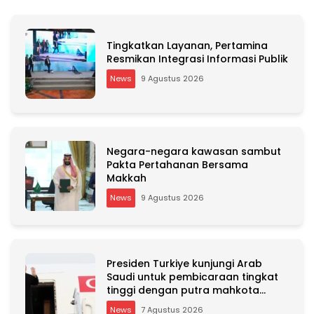
r
n
a
Tingkatkan Layanan, Pertamina
t
Resmikan Integrasi Informasi Publik
i
News
9 Agustus 2026
v
e
:
Negara-negara kawasan sambut
Pakta Pertahanan Bersama
Makkah
News
9 Agustus 2026
Presiden Turkiye kunjungi Arab
Saudi untuk pembicaraan tingkat
tinggi dengan putra mahkota
Saudi dan PM Pakistan
News
7 Agustus 2026