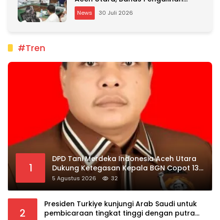
Kepemilikan RSU Cut Meutia
News
30 Juli 2026
#Tren
DPD Tani Merdeka Indonesia Aceh Utara
1
Dukung Ketegasan Kepala BGN Copot 137
Kepala SPPG
5 Agustus 2026
32
Presiden Turkiye kunjungi Arab Saudi untuk
2
pembicaraan tingkat tinggi dengan putra