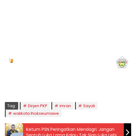
Jadwal Sholat
KOTA LHOKSEUMAWE & Sekitarnya
Minggu, 09/08/2026
Imsak
Subuh
Terbit
Dhuha
Dzuhur
Ashar
Maghrib
Isya
04:59
05:09
06:24
06:52
12:40
15:59
18:49
20:01
Tag:
Dirjen PKP
imran
Sayuti
walikota lhokseumawe
Ketum PSN Peringatkan Mendagri: Jangan
Sentuh Luka Lama Kalau Tak Siap Luka Lebih