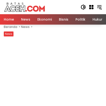
Langsung
ke
konten
Home
News
Ekonomi
Bisnis
Politik
Hukum
Beranda
News
News