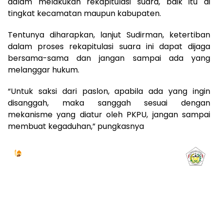
dalam melakukan rekapitulasi suara, baik itu di
tingkat kecamatan maupun kabupaten.
Tentunya diharapkan, lanjut Sudirman, ketertiban
dalam proses rekapitulasi suara ini dapat dijaga
bersama-sama dan jangan sampai ada yang
melanggar hukum.
“Untuk saksi dari paslon, apabila ada yang ingin
disanggah, maka sanggah sesuai dengan
mekanisme yang diatur oleh PKPU, jangan sampai
membuat kegaduhan,” pungkasnya
Jadwal Sholat
KOTA LHOKSEUMAWE & Sekitarnya
Sabtu, 08/08/2026
Imsak
Subuh
Terbit
Dhuha
Dzuhur
Ashar
Maghrib
Isya
04:59
05:09
06:24
06:52
12:41
15:59
18:50
20:01