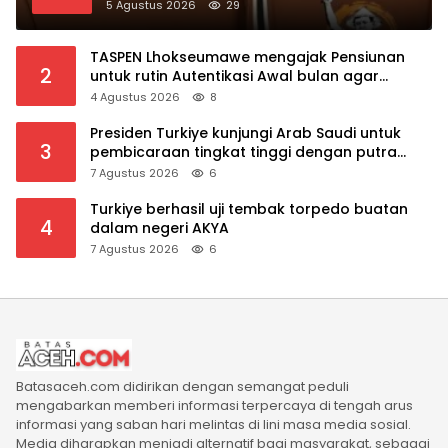
Kepala SPPG
5 Agustus 2026
29
TASPEN Lhokseumawe mengajak Pensiunan
2
untuk rutin Autentikasi Awal bulan agar
Manfaat Pensiun tetap Lancar
4 Agustus 2026
8
Presiden Turkiye kunjungi Arab Saudi untuk
3
pembicaraan tingkat tinggi dengan putra
mahkota Saudi dan PM Pakistan
7 Agustus 2026
6
Turkiye berhasil uji tembak torpedo buatan
4
dalam negeri AKYA
7 Agustus 2026
6
Batasaceh.com didirikan dengan semangat peduli
mengabarkan memberi informasi terpercaya di tengah arus
informasi yang saban hari melintas di lini masa media sosial.
Media diharapkan menjadi alternatif bagi masyarakat, sebagai