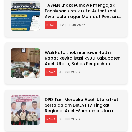
TASPEN Lhokseumawe mengajak
Pensiunan untuk rutin Autentikasi
Awal bulan agar Manfaat Pensiun
tetap Lancar
News
4 Agustus 2026
Wali Kota Lhokseumawe Hadiri
Rapat Revitalisasi RSUD Kabupaten
Aceh Utara, Bahas Pengalihan
Kepemilikan RSU Cut Meutia
News
30 Juli 2026
DPD Tani Merdeka Aceh Utara Ikut
Serta dalam DIKLAT IV Tingkat
Regional Aceh-Sumatera Utara
News
26 Juli 2026