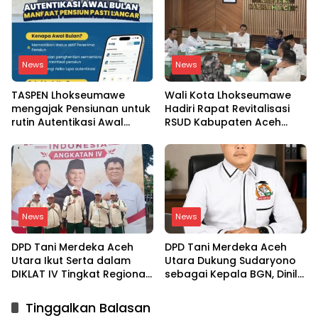
Pakistan
News
News
TASPEN Lhokseumawe
Wali Kota Lhokseumawe
mengajak Pensiunan untuk
Hadiri Rapat Revitalisasi
rutin Autentikasi Awal
RSUD Kabupaten Aceh
bulan agar Manfaat
Utara, Bahas Pengalihan
Pensiun tetap Lancar
Kepemilikan RSU Cut
Meutia
News
News
DPD Tani Merdeka Aceh
DPD Tani Merdeka Aceh
Utara Ikut Serta dalam
Utara Dukung Sudaryono
DIKLAT IV Tingkat Regional
sebagai Kepala BGN, Dinilai
Aceh-Sumatera Utara
Paham Aspirasi Petani
Tinggalkan Balasan