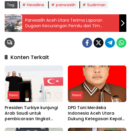
Tag:
Headline
panwaslih
Sudirman
Panwaslih Aceh Utara Terima Laporan
Dugaan Kecurangan Pemilu dari Tim
Pemenangan Paslon Gub/Wagub 01
Konten Terkait
News
News
Presiden Turkiye kunjungi
DPD Tani Merdeka
Arab Saudi untuk
Indonesia Aceh Utara
pembicaraan tingkat
Dukung Ketegasan Kepala
tinggi dengan putra
BGN Copot 137 Kepala
mahkota Saudi dan PM
SPPG