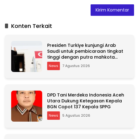
A
l
t
Konten Terkait
e
r
n
Presiden Turkiye kunjungi Arab
a
Saudi untuk pembicaraan tingkat
t
tinggi dengan putra mahkota
i
Saudi dan PM Pakistan
v
News
7 Agustus 2026
e
:
DPD Tani Merdeka Indonesia Aceh
Utara Dukung Ketegasan Kepala
BGN Copot 137 Kepala SPPG
News
5 Agustus 2026