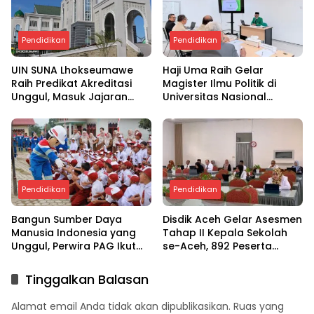
Pendidikan
Pendidikan
UIN SUNA Lhokseumawe
Haji Uma Raih Gelar
Raih Predikat Akreditasi
Magister Ilmu Politik di
Unggul, Masuk Jajaran
Universitas Nasional
Perguruan Tinggi Elit
(UNAS) Jakarta
Nasional
Pendidikan
Pendidikan
Bangun Sumber Daya
Disdik Aceh Gelar Asesmen
Manusia Indonesia yang
Tahap II Kepala Sekolah
Unggul, Perwira PAG Ikut
se-Aceh, 892 Peserta
Serta Dalam Pertamina
Jalani Talent Mapping dan
Energi Negeri (PEN) 8.0
Wawancara
Tinggalkan Balasan
Alamat email Anda tidak akan dipublikasikan.
Ruas yang