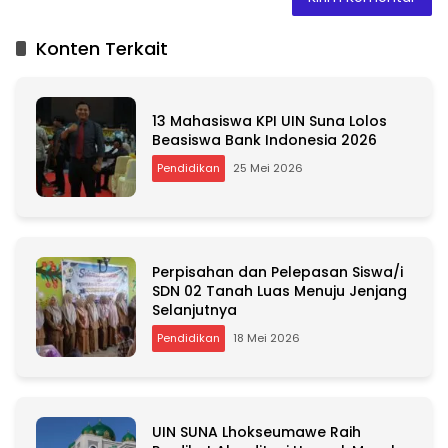
l
t
Konten Terkait
e
r
n
a
13 Mahasiswa KPI UIN Suna Lolos
t
Beasiswa Bank Indonesia 2026
i
Pendidikan
25 Mei 2026
v
e
:
Perpisahan dan Pelepasan Siswa/i
SDN 02 Tanah Luas Menuju Jenjang
Selanjutnya
Pendidikan
18 Mei 2026
UIN SUNA Lhokseumawe Raih