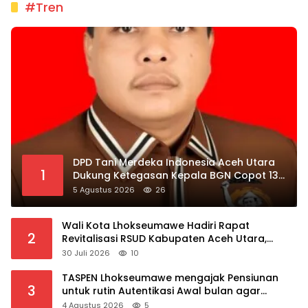
#Tren
DPD Tani Merdeka Indonesia Aceh Utara
1
Dukung Ketegasan Kepala BGN Copot 137
Kepala SPPG
5 Agustus 2026
26
Wali Kota Lhokseumawe Hadiri Rapat
2
Revitalisasi RSUD Kabupaten Aceh Utara,
Bahas Pengalihan Kepemilikan RSU Cut Meutia
30 Juli 2026
10
TASPEN Lhokseumawe mengajak Pensiunan
3
untuk rutin Autentikasi Awal bulan agar
Manfaat Pensiun tetap Lancar
4 Agustus 2026
5