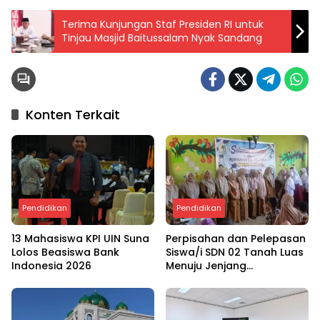
Terima Kunjungan Staf Presiden RI untuk
Tinjau Masjid Baitussalam Nyak Sandang
Konten Terkait
Pendidikan
Pendidikan
13 Mahasiswa KPI UIN Suna
Perpisahan dan Pelepasan
Lolos Beasiswa Bank
Siswa/i SDN 02 Tanah Luas
Indonesia 2026
Menuju Jenjang
Selanjutnya