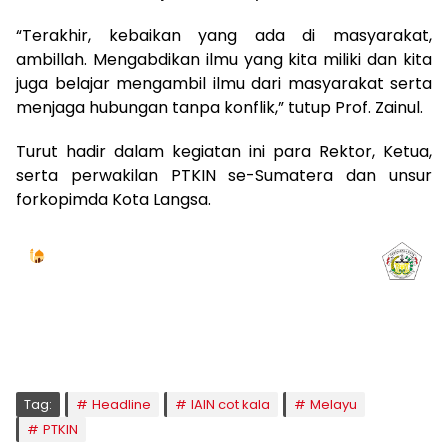
“Terakhir, kebaikan yang ada di masyarakat,
ambillah. Mengabdikan ilmu yang kita miliki dan kita
juga belajar mengambil ilmu dari masyarakat serta
menjaga hubungan tanpa konflik,” tutup Prof. Zainul.
Turut hadir dalam kegiatan ini para Rektor, Ketua,
serta perwakilan PTKIN se-Sumatera dan unsur
forkopimda Kota Langsa.
Jadwal Sholat
KOTA LHOKSEUMAWE & Sekitarnya
Kamis, 06/08/2026
Imsak
Subuh
Terbit
Dhuha
Dzuhur
Ashar
Maghrib
Isya
04:59
05:09
06:24
06:53
12:41
16:00
18:50
20:02
Tag:
Headline
IAIN cot kala
Melayu
PTKIN